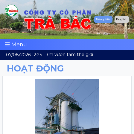
Tiếng Việt
English
Menu
Dừa Việt Nam vươn tầm thế giới
07/08/2026 12:25
HOẠT ĐỘNG