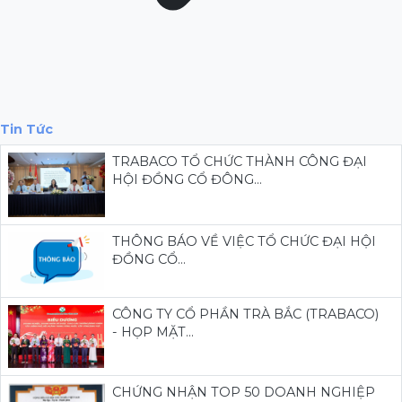
Tin Tức
TRABACO TỔ CHỨC THÀNH CÔNG ĐẠI
HỘI ĐỒNG CỔ ĐÔNG...
THÔNG BÁO VỀ VIỆC TỔ CHỨC ĐẠI HỘI
ĐỒNG CỔ...
CÔNG TY CỔ PHẦN TRÀ BẮC (TRABACO)
- HỌP MẶT...
CHỨNG NHẬN TOP 50 DOANH NGHIỆP