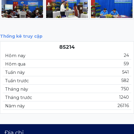
Thống kê truy cập
85214
24
Hôm nay
59
Hôm qua
541
Tuần này
582
Tuần trước
750
Tháng này
1240
Tháng trước
26116
Năm này
Địa chỉ