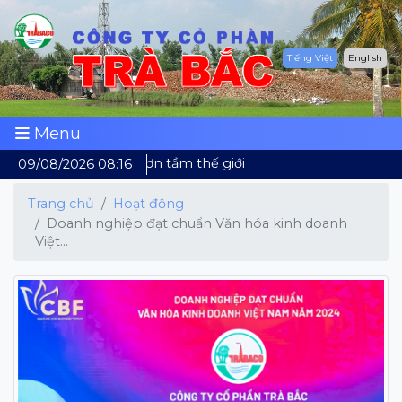
Tiếng Việt
English
Menu
Dừa Việt Nam vươn tầm thế giới
09/08/2026 08:16
Trang chủ
Hoạt động
Doanh nghiệp đạt chuẩn Văn hóa kinh doanh
Việt...