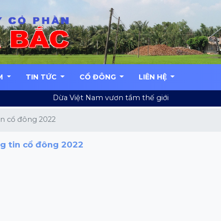
M
TIN TỨC
CỔ ĐÔNG
LIÊN HỆ
Dừa Việt Nam vươn tầm thế giới
in cổ đông 2022
g tin cổ đông 2022