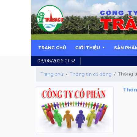
TRANG CHỦ
GIỚI THIỆU
SẢN PHẨ
08/08/2026 01:52
Thông t
Trang chủ
Thông tin cổ đông
Thôn