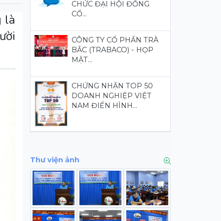
CHỨC ĐẠI HỘI ĐỒNG
CỔ...
 là
ười
CÔNG TY CỔ PHẦN TRÀ
BẮC (TRABACO) - HỌP
MẶT...
CHỨNG NHẬN TOP 50
DOANH NGHIỆP VIỆT
NAM ĐIỂN HÌNH...
Thư viện ảnh