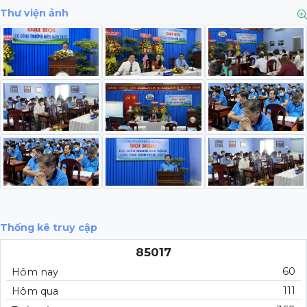
Thư viện ảnh
Thống kê truy cập
85017
60
Hôm nay
111
Hôm qua