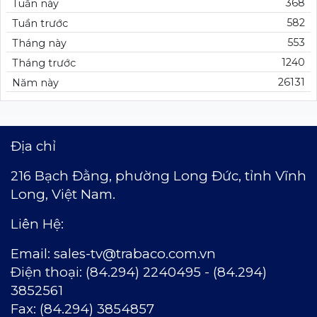
368
Tuần này
582
Tuần trước
553
Tháng này
1240
Tháng trước
26131
Năm này
Địa chỉ
216 Bạch Đằng, phường Long Đức,
t
ỉnh Vĩnh
Long, Việt Nam.
Liên Hệ:
Email:
sales-tv@trabaco.com.vn
Ðiện thoại: (84.294) 2240495 - (84.294)
3852561
Fax: (84.294) 3854857