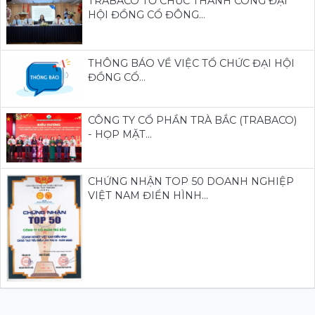
TRABACO TỔ CHỨC THÀNH CÔNG ĐẠI
HỘI ĐỒNG CỔ ĐÔNG...
THÔNG BÁO VỀ VIỆC TỔ CHỨC ĐẠI HỘI
ĐỒNG CỔ...
CÔNG TY CỔ PHẦN TRÀ BẮC (TRABACO)
- HỌP MẶT...
CHỨNG NHẬN TOP 50 DOANH NGHIỆP
VIỆT NAM ĐIỂN HÌNH...